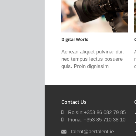
Digital World
Aenean aliquet pulvinar dui,
nec tempus lectus posuere
quis. Proin dignissim
Contact Us
Roisin:+353 86 082 79 85
Fiona: +353 85 710 38 10
talent@aertalent.ie