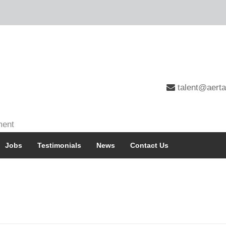
talent@aerta
ment
Jobs
Testimonials
News
Contact Us