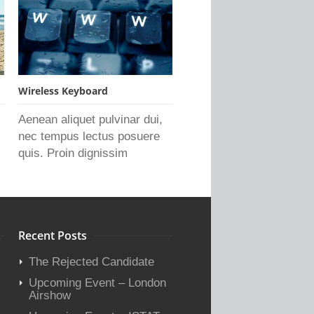
Wireless Keyboard
Aenean aliquet pulvinar dui,
nec tempus lectus posuere
quis. Proin dignissim
Recent Posts
The Rejected Candidate
Upcoming Event – London
Airshow