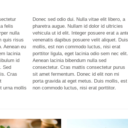
sectetur
Donec sed odio dui. Nulla vitae elit libero, a
a felis
pharetra augue. Nullam id dolor id ultricies
per nulla
vehicula ut id elit. Integer posuere erat a ant
m quis risus
venenatis dapibus posuere velit aliquet. Duis
eo. Aenean eu
mollis, est non commodo luctus, nisi erat
em lacinia
porttitor ligula, eget lacinia odio sem nec elit.
ibulum id
Aenean lacinia bibendum nulla sed
r. Sed
consectetur. Cras mattis consectetur purus
tis. Cras
sit amet fermentum. Donec id elit non mi
t
porta gravida at eget metus. Duis mollis, est
t urna mollis
non commodo luctus, nisi erat porttitor.