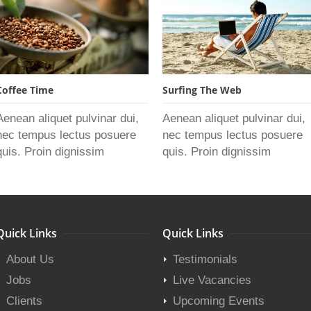
Coffee Time
Surfing The Web
Aenean aliquet pulvinar dui,
Aenean aliquet pulvinar dui,
nec tempus lectus posuere
nec tempus lectus posuere
quis. Proin dignissim
quis. Proin dignissim
Quick Links
Quick Links
About Us
Testimonials
Jobs
Live Vacancies
Clients
Upcoming Events